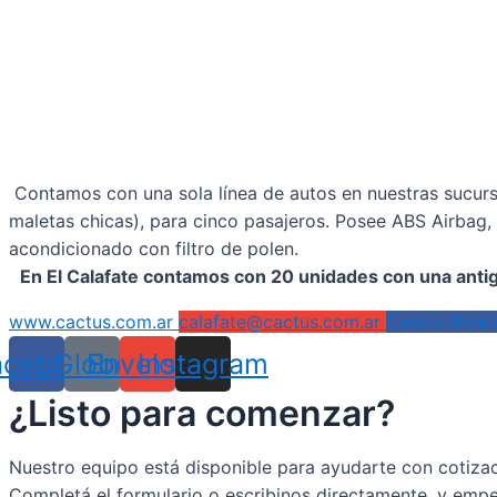
Contamos con una sola línea de autos en nuestras sucursa
maletas chicas), para cinco pasajeros. Posee ABS Airbag, 
acondicionado con filtro de polen.
En El Calafate contamos con 20 unidades con una ant
www.cactus.com.ar
calafate@cactus.com.ar
Cactus Rent 
acebook
Globe
Envelope
Instagram
¿Listo para comenzar?
Nuestro equipo está disponible para ayudarte con cotiza
Completá el formulario o escribinos directamente, y empe