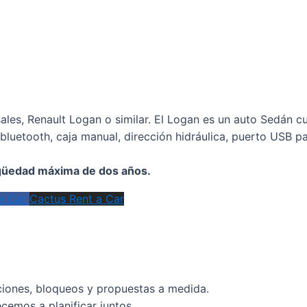
les, Renault Logan o similar. El Logan es un auto Sedán c
bluetooth, caja manual, dirección hidráulica, puerto USB pa
igüedad máxima de dos años.
a Car
Cactus Rent a Car
ciones, bloqueos y propuestas a medida.
cemos a planificar juntos.